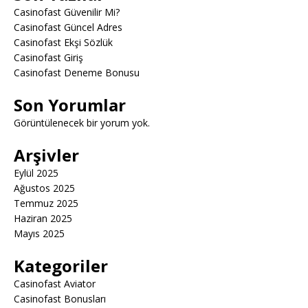
Casinofast Güvenilir Mi?
Casinofast Güncel Adres
Casinofast Ekşi Sözlük
Casinofast Giriş
Casinofast Deneme Bonusu
Son Yorumlar
Görüntülenecek bir yorum yok.
Arşivler
Eylül 2025
Ağustos 2025
Temmuz 2025
Haziran 2025
Mayıs 2025
Kategoriler
Casinofast Aviator
Casinofast Bonusları