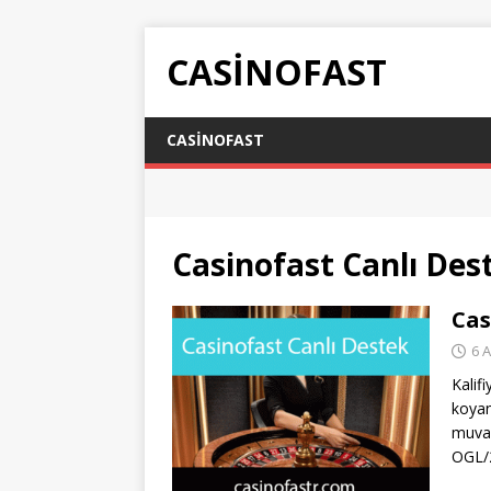
CASINOFAST
CASINOFAST
Casinofast Canlı Des
Cas
6 
Kalif
koyan
muvaf
OGL/2