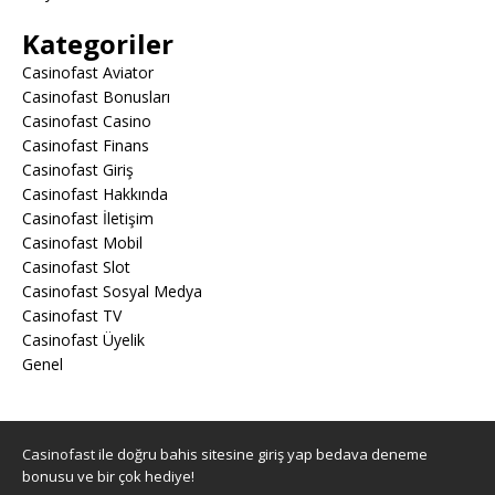
Kategoriler
Casinofast Aviator
Casinofast Bonusları
Casinofast Casino
Casinofast Finans
Casinofast Giriş
Casinofast Hakkında
Casinofast İletişim
Casinofast Mobil
Casinofast Slot
Casinofast Sosyal Medya
Casinofast TV
Casinofast Üyelik
Genel
Casinofast
ile doğru bahis sitesine giriş yap bedava deneme
bonusu ve bir çok hediye!