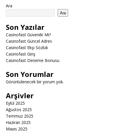
Ara
Ara
Son Yazılar
Casinofast Güvenilir Mi?
Casinofast Güncel Adres
Casinofast Ekşi Sözlük
Casinofast Giriş
Casinofast Deneme Bonusu
Son Yorumlar
Görüntülenecek bir yorum yok.
Arşivler
Eylül 2025
Ağustos 2025
Temmuz 2025
Haziran 2025
Mayıs 2025