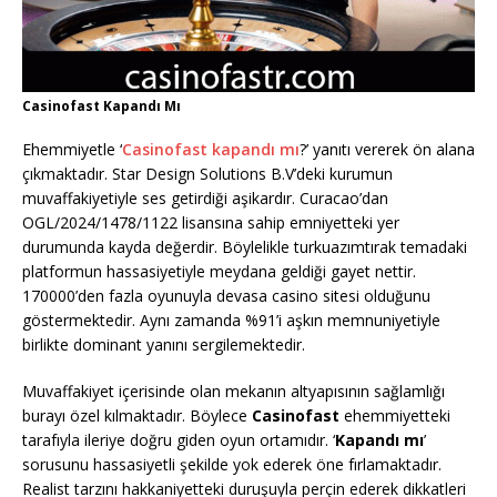
Casinofast Kapandı Mı
Ehemmiyetle ‘
Casinofast kapandı mı
?’ yanıtı vererek ön alana
çıkmaktadır. Star Design Solutions B.V’deki kurumun
muvaffakiyetiyle ses getirdiği aşikardır. Curacao’dan
OGL/2024/1478/1122 lisansına sahip emniyetteki yer
durumunda kayda değerdir. Böylelikle turkuazımtırak temadaki
platformun hassasiyetiyle meydana geldiği gayet nettir.
170000’den fazla oyunuyla devasa casino sitesi olduğunu
göstermektedir. Aynı zamanda %91’i aşkın memnuniyetiyle
birlikte dominant yanını sergilemektedir.
Muvaffakiyet içerisinde olan mekanın altyapısının sağlamlığı
burayı özel kılmaktadır. Böylece
Casinofast
ehemmiyetteki
tarafıyla ileriye doğru giden oyun ortamıdır. ‘
Kapandı mı
’
sorusunu hassasiyetli şekilde yok ederek öne fırlamaktadır.
Realist tarzını hakkaniyetteki duruşuyla perçin ederek dikkatleri