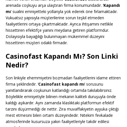
arenada coşkuyu arşa ulaştıran firma konumundadır. ‘
Kapandı
mı
’ sualini emniyetteki yollarıyla yok ederek öne fırlamaktadır.
Vukuatsız yapısıyla müşterilerine sorun teşkil etmeden
faaliyetlerini ortaya çıkartmaktadır. Ayrıca ihtişamını netlikle
hissettiren efektifçe yanını meydana getiren platformdur.
Dolayısıyla bayağılığı bulunmayan mükemmel düzeyini
hissettiren müşteri odaklı firmadır.
Casinofast Kapandı Mı? Son Linki
Nedir?
Son linkiyle ehemmiyetini bozmadan faaliyetlerini idame ettiren
firma şeklindedir. ‘
Casinofast kapandı mı
’ sorusunu
yanıtlandırarak coşkunun katlandığı ortamda takılabilirsiniz.
Böylelikle emniyetiyle bilinen mekanın kaliteli duruşuyla önde
kaldığı aşikardır. Aynı zamanda klaslıktaki platformun efektif
tarzını düşürmediği de nettir. Zira muvaffakiyetin ayyuka çıktığı
mest etmesini bilen ortam düzeyindedir. Nitekim fevkalade
atmosferinde kusursuza yakın faaliyetleriyle takdir edilesi