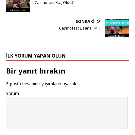
Casinofast Kaç Oldu?
SONRAKI
Casinofast Lisanslı Mı?
İLK YORUM YAPAN OLUN
Bir yanıt bırakın
E-posta hesabınız yayımlanmayacak.
Yorum