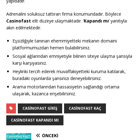
yapıdadır.
Adrenalini soluksuz tattıran firma konumundadır. Böylece
Casinofast
elit düzeye ulaşmaktadır. ‘
Kapandı mı
’ yanıtıyla
akın edilmektedir.
Eşsizliğiyle tanınan ehemmiyetteki mekanın domaini
platformumuzdan hemen bulabilirsiniz.
Sosyal ağlarından emniyetiyle bilinen siteye ulaşma şansıyla
karşı karşıyasınız.
Heylinki tercih ederek muvaffakiyetteki kuruma katılarak,
buradaki oyunlarda şansınızı deneyebilirsiniz.
Arama motorlarından hassasiyetin sağlandığı ortama
ulaşarak, kazanca erişebilirsiniz.
CASINOFAST GIRIŞ
CASINOFAST KAÇ
CASINOFAST KAPANDI MI
ÖNCEKI