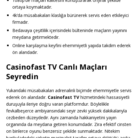
1080p’de maçları kalitesini konuşturarak orijinal şekilde
ortaya koymaktadır.
4k’da müsabakaları klaslığa bürünerek servis eden etkileyici
firmadır.
Bedavaya çeşitlilik içerisindeki bülteninde maçların yayınını
meydana getirmektedir.
Online karşılaşma keyfini ehemmiyetli yapıda takdim ederek
ön alandadır.
Casinofast TV Canlı Maçları
Seyredin
Yukarıdaki müsabakaları adrenalinli biçimde ehemmiyetle servis
ederek ön alandadır.
Casinofast TV
hizmetindeki hassasiyetli
duruşuyla ileriye doğru varan platformdur. Böylelikle
fevkalbeşerce ambiyansındaki seyir zevki yüksek dakikalarıyla
cezbeden düzeydedir. Aynı zamanda hakkaniyetini yayın
organında da meydana getiren konumdadır. Zira efektif cinsten
on binlerce oyunu benzersiz şekilde sunmaktadır. Nitekim
harikuladedeki şirketin marjinalist tarafını ortaya döktüğü açığa