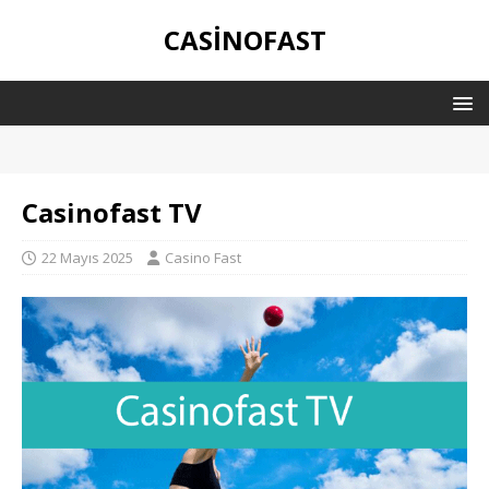
CASINOFAST
Casinofast TV
22 Mayıs 2025
Casino Fast