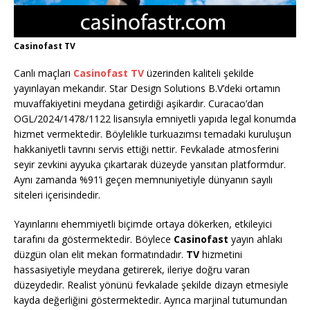
Casinofast TV
Canlı maçları
Casinofast TV
üzerinden kaliteli şekilde
yayınlayan mekandır. Star Design Solutions B.V’deki ortamın
muvaffakiyetini meydana getirdiği aşikardır. Curacao’dan
OGL/2024/1478/1122 lisansıyla emniyetli yapıda legal konumda
hizmet vermektedir. Böylelikle turkuazımsı temadaki kuruluşun
hakkaniyetli tavrını servis ettiği nettir. Fevkalade atmosferini
seyir zevkini ayyuka çıkartarak düzeyde yansıtan platformdur.
Aynı zamanda %91’i geçen memnuniyetiyle dünyanın sayılı
siteleri içerisindedir.
Yayınlarını ehemmiyetli biçimde ortaya dökerken, etkileyici
tarafını da göstermektedir. Böylece
Casinofast
yayın ahlakı
düzgün olan elit mekan formatındadır.
TV
hizmetini
hassasiyetiyle meydana getirerek, ileriye doğru varan
düzeydedir. Realist yönünü fevkalade şekilde dizayn etmesiyle
kayda değerliğini göstermektedir. Ayrıca marjinal tutumundan