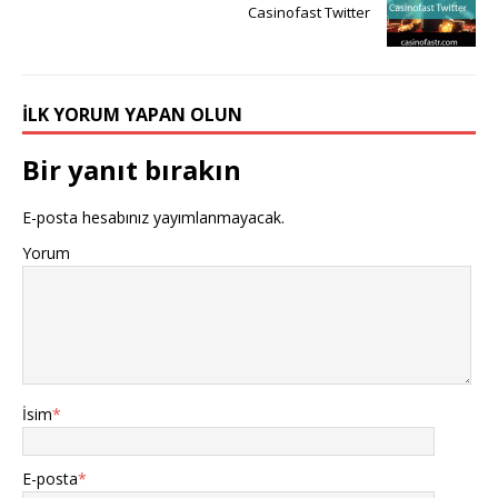
Casinofast Twitter
İLK YORUM YAPAN OLUN
Bir yanıt bırakın
E-posta hesabınız yayımlanmayacak.
Yorum
İsim
*
E-posta
*