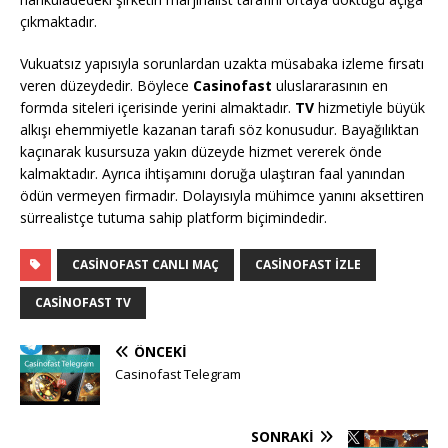
çıkmaktadır.
Vukuatsız yapısıyla sorunlardan uzakta müsabaka izleme fırsatı
veren düzeydedir. Böylece
Casinofast
uluslararasının en
formda siteleri içerisinde yerini almaktadır.
TV
hizmetiyle büyük
alkışı ehemmiyetle kazanan tarafı söz konusudur. Bayağılıktan
kaçınarak kusursuza yakın düzeyde hizmet vererek önde
kalmaktadır. Ayrıca ihtişamını doruğa ulaştıran faal yanından
ödün vermeyen firmadır. Dolayısıyla mühimce yanını aksettiren
sürrealistçe tutuma sahip platform biçimindedir.
CASINOFAST CANLI MAÇ
CASINOFAST İZLE
CASINOFAST TV
ÖNCEKI
Casinofast Telegram
SONRAKI