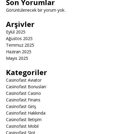
Son Yorumlar
Görüntülenecek bir yorum yok.
Arşivler
Eylül 2025
Ağustos 2025
Temmuz 2025
Haziran 2025
Mayıs 2025
Kategoriler
Casinofast Aviator
Casinofast Bonusları
Casinofast Casino
Casinofast Finans
Casinofast Giriş
Casinofast Hakkında
Casinofast İletişim
Casinofast Mobil
Casinofast Slot