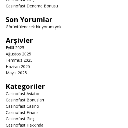
Casinofast Deneme Bonusu
Son Yorumlar
Görüntülenecek bir yorum yok.
Arşivler
Eylül 2025
Ağustos 2025
Temmuz 2025
Haziran 2025
Mayıs 2025
Kategoriler
Casinofast Aviator
Casinofast Bonusları
Casinofast Casino
Casinofast Finans
Casinofast Giriş
Casinofast Hakkında